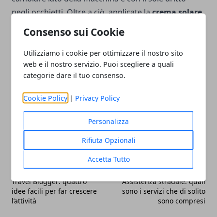
negli occhietti. Oltre a ciò, applicate la
crema solare
,
perché i
raggi dannosi
passano anche attraverso i
Consenso sui Cookie
vetri dei finestrini che non devono essere
considerati uno schermo per il sole.
Utilizziamo i cookie per ottimizzare il nostro sito
web e il nostro servizio. Puoi scegliere a quali
categorie dare il tuo consenso.
Cookie Policy
|
Privacy Policy
Facebook
Twitter
Whatsapp
Personalizza
Rifiuta Opzionali
Accetta Tutto
Articolo Precedente
Articolo Successivo
Travel Blogger: quattro
Assistenza stradale: quali
idee facili per far crescere
sono i servizi che di solito
l’attività
sono compresi