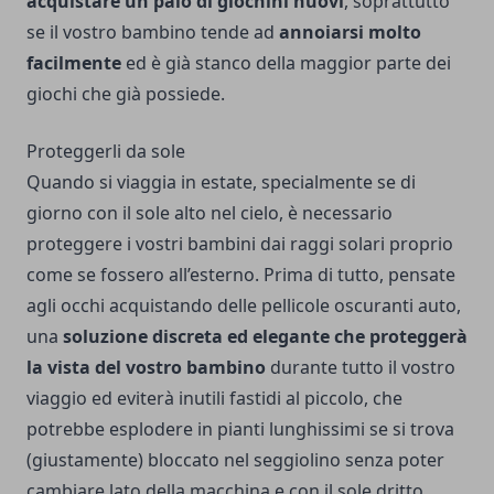
acquistare un paio di giochini nuovi
, soprattutto
se il vostro bambino tende ad
annoiarsi molto
facilmente
ed è già stanco della maggior parte dei
giochi che già possiede.
Proteggerli da sole
Quando si viaggia in estate, specialmente se di
giorno con il sole alto nel cielo, è necessario
proteggere i vostri bambini dai raggi solari proprio
come se fossero all’esterno. Prima di tutto, pensate
agli occhi acquistando delle
pellicole oscuranti auto
,
una
soluzione discreta ed elegante che proteggerà
la vista del vostro bambino
durante tutto il vostro
viaggio ed eviterà inutili fastidi al piccolo, che
potrebbe esplodere in pianti lunghissimi se si trova
(giustamente) bloccato nel seggiolino senza poter
cambiare lato della macchina e con il sole dritto