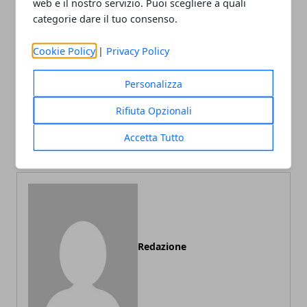
web e il nostro servizio. Puoi scegliere a quali
Facebook
Twitter
Whatsapp
categorie dare il tuo consenso.
Cookie Policy
|
Privacy Policy
Personalizza
Articolo Precedente
Articolo Successivo
Andare in vacanza con un
Vacanze in Sicilia: città da
Rifiuta Opzionali
bambino in macchina: idee
vedere e spiagge
Accetta Tutto
e consigli
meravigliose
Redazione