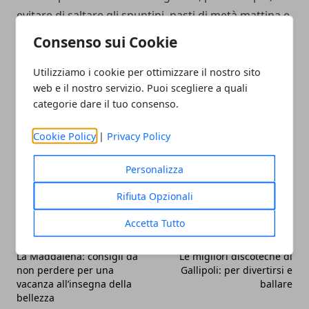
evitare di saltare gli spuntini, pasti di metà mattina e
metà pomeriggio che aiutano ad affrontare la
Consenso sui Cookie
sensazione sopra citata e a mantenere attivo il
Utilizziamo i cookie per ottimizzare il nostro sito
metabolismo.
web e il nostro servizio. Puoi scegliere a quali
categorie dare il tuo consenso.
Cookie Policy
|
Privacy Policy
Facebook
Twitter
Whatsapp
Personalizza
Rifiuta Opzionali
Accetta Tutto
Articolo Precedente
Articolo Successivo
La Maddalena: consigli da
Le migliori discoteche di
non perdere per una
Gallipoli: per divertirsi e
vacanza all’insegna della
ballare
bellezza