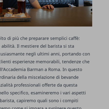
lto di più che preparare semplici caffè:
abilità. Il mestiere del barista si sta
usiasmante negli ultimi anni, portando con
 clienti esperienze memorabili, tendenze che
l'
Accademia Barman a Roma
. In questo
ordinaria della miscelazione di bevande
zialità professionali offerte da questa
ello specifico, esamineremo i vari aspetti
barista, capiremo quali sono i compiti
zzeremo come si impara a svolgere questo