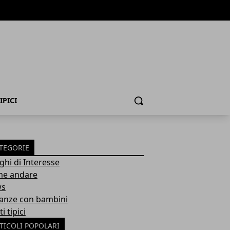
IPICI
Cerca
TEGORIE
ghi di Interesse
e andare
ws
anze con bambini
ti tipici
TICOLI POPOLARI