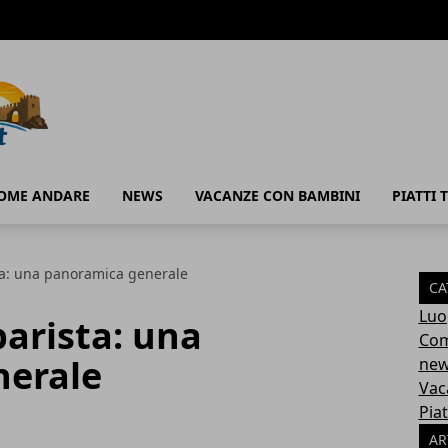
OME ANDARE
NEWS
VACANZE CON BAMBINI
PIATTI T
sta: una panoramica generale
CA
Luo
barista: una
Com
nerale
ne
Vac
Piat
AR