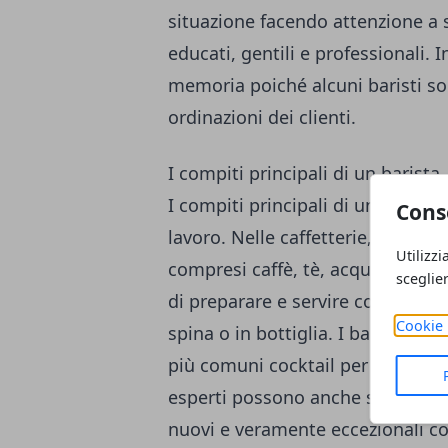
situazione facendo attenzione a s
educati, gentili e professionali.
memoria poiché alcuni baristi so
ordinazioni dei clienti.
I compiti principali di un barista
I compiti principali di un barist
Cons
lavoro. Nelle caffetterie, ci si a
Utilizzi
compresi caffè, tè, acqua e altr
sceglie
di preparare e servire cocktail alc
Cookie 
spina o in bottiglia. I baristi de
più comuni cocktail per poterli p
esperti possono anche sapere com
nuovi e veramente eccezionali coc