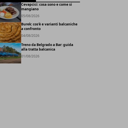
Cevapcici: cosa sono e come si
mangiano
05/08/2026
Burek: cos'è e varianti balcaniche
a confronto
04/08/2026
Treno da Belgrado a Bar: guida
alla tratta balcanica
01/08/2026