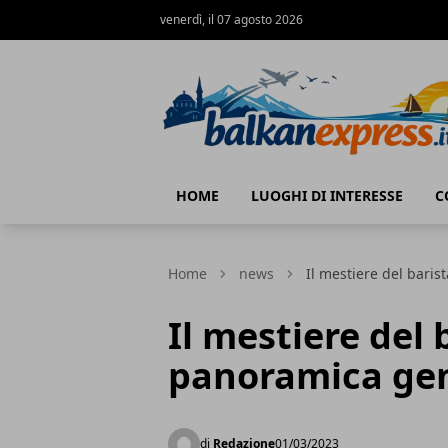
venerdì, il 07 agosto 2026
BalkanExpress
HOME
LUOGHI DI INTERESSE
C
Home
news
Il mestiere del bari
Il mestiere del 
panoramica ge
di
Redazione
01/03/2023