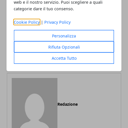
web e il nostro servizio. Puoi scegliere a quali
categorie dare il tuo consenso.
Facebook
Twitter
Whatsapp
Cookie Policy
|
Privacy Policy
Personalizza
Articolo Precedente
Articolo Successivo
Rifiuta Opzionali
5 luoghi da non perdere a
Viaggi on the road, come
Accetta Tutto
Stoccolma
organizzarli
Redazione