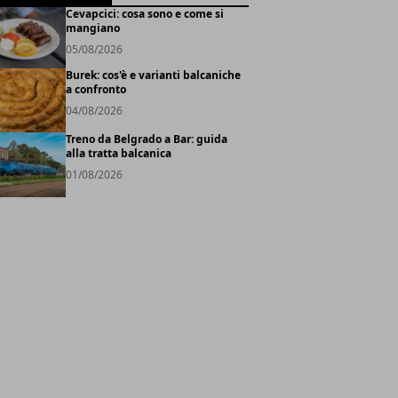
Cevapcici: cosa sono e come si
mangiano
05/08/2026
Burek: cos'è e varianti balcaniche
a confronto
04/08/2026
Treno da Belgrado a Bar: guida
alla tratta balcanica
01/08/2026