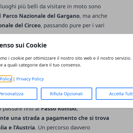
i luoghi più belli da visitare in moto sono
il
Parco
Nazionale del Gargano
, ma anche
onale del Circeo
, passando pure per i vari
enso sui Cookie
amo i cookie per ottimizzare il nostro sito web e il nostro servizio.
onalizzare in tutta Italia coinvolge le
re a quali categorie dare il tuo consenso.
ider che ogni anno non si perdono i tour
tra
Policy
|
Privacy Policy
, continuando verso la Marmolada, fino ad
 percorso che rappresenta un mix unico tra
Personalizza
Rifiuta Opzionali
Accetta Tut
archi più belli e panoramici. In questo
i passare fino al
Passo Rombo,
nte una strada a pagamento che si trova
ia e l’Austria
. Un percorso davvero