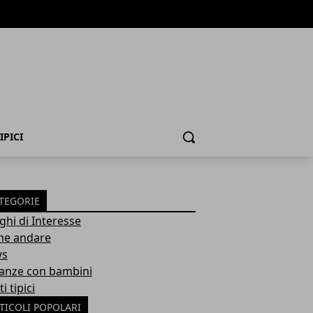
IPICI
Cerca
TEGORIE
ghi di Interesse
e andare
ws
anze con bambini
ti tipici
TICOLI POPOLARI