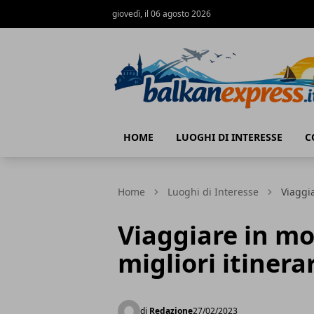
giovedì, il 06 agosto 2026
BalkanExpress
HOME
LUOGHI DI INTERESSE
C
Home
Luoghi di Interesse
Viaggia
Viaggiare in mo
migliori itinerar
di
Redazione
27/02/2023