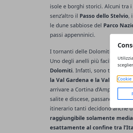
isole e borghi storici. Alcuni tra 
senz’altro il
Passo dello Stelvio
, 
le dune sabbiose del
Parco Nazi
passi appenninici.
Cons
I tornanti delle Dolomiti
Utilizzi
Uno degli anelli più facili da pers
sceglie
Dolomiti
. Infatti, sono tanti i r
Cookie 
la Val Gardena e la Val di Fassa
arrivare a Cortina d’Ampezzo. Un
salite e discese, passando tra i v
itinerario tanti decidono anche d
raggiungibile solamente media
esattamente al confine tra l’Ital