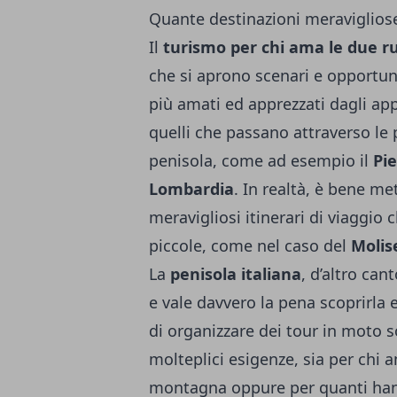
Quante destinazioni meravigliose 
Il
turismo per chi ama le due r
che si aprono scenari e opportunit
più amati ed apprezzati dagli app
quelli che passano attraverso le 
penisola, come ad esempio il
Pi
Lombardia
. In realtà, è bene me
meravigliosi itinerari di viaggio
piccole, come nel caso del
Molis
La
penisola italiana
, d’altro can
e vale davvero la pena scoprirla e 
di organizzare dei tour in moto 
molteplici esigenze, sia per chi 
montagna oppure per quanti hanno