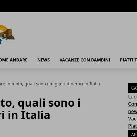
OME ANDARE
NEWS
VACANZE CON BAMBINI
PIATTI T
re in moto, quali sono i migliori itinerari in Italia
CA
Luo
to, quali sono i
Com
i in Italia
ne
Vac
Piat
AR