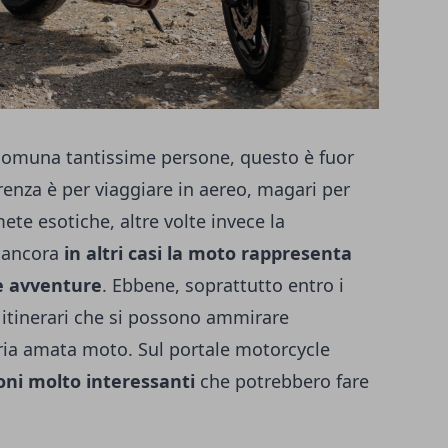
comuna tantissime persone, questo è fuor
erenza è per viaggiare in aereo, magari per
ete esotiche, altre volte invece la
e ancora
in altri casi la moto rappresenta
e avventure
. Ebbene, soprattutto entro i
mi itinerari che si possono ammirare
ria amata moto. Sul portale
motorcycle
oni molto interessanti
che potrebbero fare