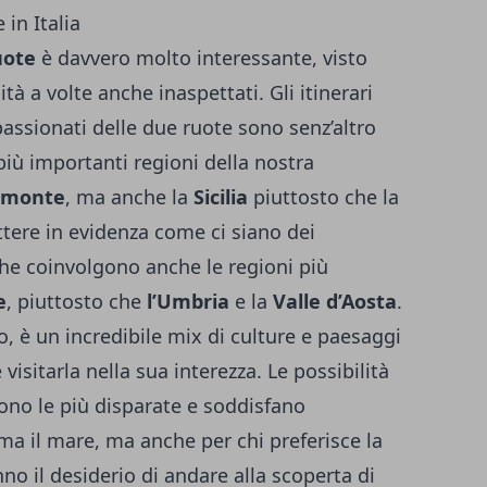
in Italia
uote
è davvero molto interessante, visto
à a volte anche inaspettati. Gli itinerari
assionati delle due ruote sono senz’altro
più importanti regioni della nostra
emonte
, ma anche la
Sicilia
piuttosto che la
ttere in evidenza come ci siano dei
 che coinvolgono anche le regioni più
e
, piuttosto che
l’Umbria
e la
Valle d’Aosta
.
to, è un incredibile mix di culture e paesaggi
visitarla nella sua interezza. Le possibilità
sono le più disparate e soddisfano
ama il mare, ma anche per chi preferisce la
 il desiderio di andare alla scoperta di