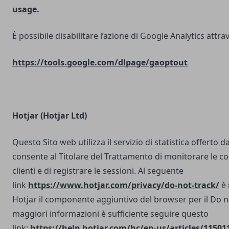
usage.
È possibile disabilitare l’azione di Google Analytics attrav
https://tools.google.com/dlpage/gaoptout
Hotjar (Hotjar Ltd)
Questo Sito web utilizza il servizio di statistica offerto d
consente al Titolare del Trattamento di monitorare le co
clienti e di registrare le sessioni. Al seguente
link
https://www.hotjar.com/privacy/do-not-track/
è 
Hotjar il componente aggiuntivo del browser per il Do n
maggiori informazioni è sufficiente seguire questo
link:
https://help.hotjar.com/hc/en-us/articles/11501