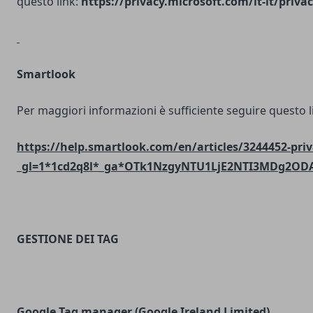
questo link:
https://privacy.microsoft.com/it-it/priv
Smartlook
Per maggiori informazioni è sufficiente seguire questo l
https://help.smartlook.com/en/articles/3244452-priv
_gl=1*1cd2q8l*_ga*OTk1NzgyNTU1LjE2NTI3MDg2O
GESTIONE DEI TAG
Google Tag manager (Google Ireland Limited)