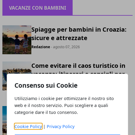
VACANZE CON BAMBINI
Spiagge per bambini in Croazia:
sicure e attrezzate
Redazione
- agosto 07, 2026
Come evitare il caos turistico in
vacanza: itinerari e consigli per
un soggiorno rilassante
Consenso sui Cookie
Redazione
- giugno 09, 2026
Utilizziamo i cookie per ottimizzare il nostro sito
web e il nostro servizio. Puoi scegliere a quali
A Napoli con i bambini: le tappe
categorie dare il tuo consenso.
da non perdere
Cookie Policy
|
Privacy Policy
Redazione
- maggio 14, 2025