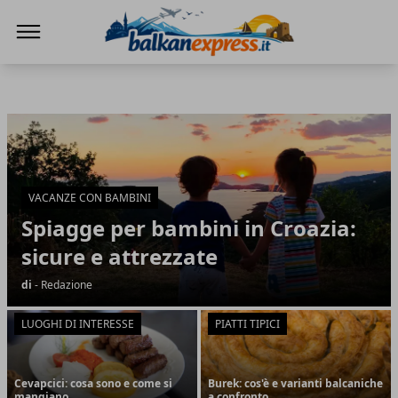
BalkanExpress
BalkanExpress
Articoli in Evidenza
VACANZE CON BAMBINI
Spiagge per bambini in Croazia:
sicure e attrezzate
di
- Redazione
LUOGHI DI INTERESSE
PIATTI TIPICI
Cevapcici: cosa sono e come si
Burek: cos'è e varianti balcaniche
mangiano
a confronto