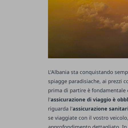
L'Albania sta conquistando sempre
spiagge paradisiache, ai prezzi c
prima di partire è fondamentale c
l'
assicurazione di viaggio è obb
riguarda l'
assicurazione sanitar
se viaggiate con il vostro veicol
approfondimento dettagliato. In 