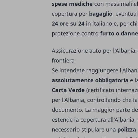
spese mediche
con massimali ele
copertura per
bagaglio
, eventua
24 ore su 24
in italiano e, per ch
protezione contro
furto o dann
Assicurazione auto per l'Albania:
frontiera
Se intendete raggiungere l'Albani
assolutamente obbligatoria
e l
Carta Verde
(certificato internaz
per l'Albania, controllando che la
documento. La maggior parte del
estende la copertura all'Albania, 
necessario stipulare una
polizza