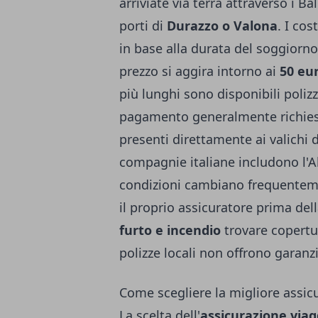
arriviate via terra attraverso i Ba
porti di
Durazzo o Valona
. I cost
in base alla durata del soggiorn
prezzo si aggira intorno ai
50 eu
più lunghi sono disponibili polizz
pagamento generalmente richiest
presenti direttamente ai valichi 
compagnie italiane includono l'Al
condizioni cambiano frequenteme
il proprio assicuratore prima de
furto e incendio
trovare copertu
polizze locali non offrono garanz
Come scegliere la migliore assicu
La scelta dell'
assicurazione viag