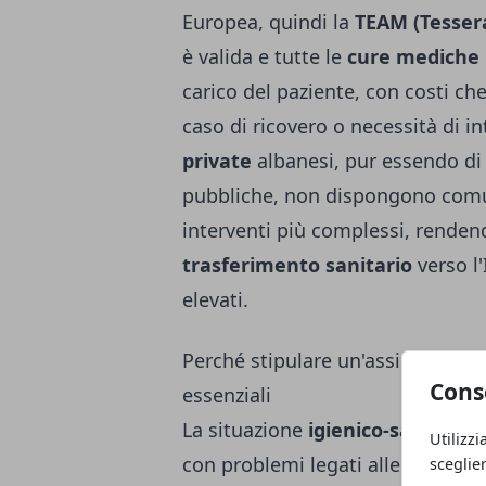
Europea, quindi la
TEAM (Tessera
è valida e tutte le
cure mediche
carico del paziente, con costi ch
caso di ricovero o necessità di i
private
albanesi, pur essendo di l
pubbliche, non dispongono comun
interventi più complessi, rende
trasferimento sanitario
verso l'
elevati.
Perché stipulare un'assicurazione
Cons
essenziali
La situazione
igienico-sanitaria
i
Utilizzi
con problemi legati alle fogne a ci
sceglie