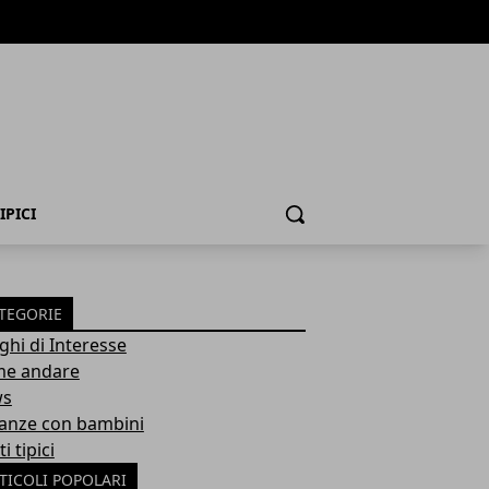
IPICI
Cerca
TEGORIE
ghi di Interesse
e andare
ws
anze con bambini
ti tipici
TICOLI POPOLARI