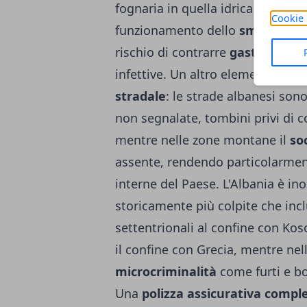
fognaria in quella idrica, all'insu
Cookie 
funzionamento dello
smaltimento
rischio di contrarre
gastroenterit
infettive. Un altro elemento di ri
stradale
: le strade albanesi son
non segnalate, tombini privi di 
mentre nelle zone montane il
so
assente, rendendo particolarment
interne del Paese. L'Albania è in
storicamente più colpite che inc
settentrionali al confine con Ko
il confine con Grecia, mentre nel
microcriminalità
come furti e bo
Una
polizza assicurativa compl