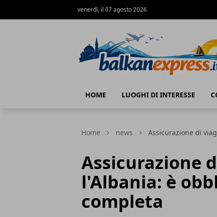
venerdì, il 07 agosto 2026
BalkanExpress
HOME
LUOGHI DI INTERESSE
C
Home
news
Assicurazione di viag
Assicurazione d
l'Albania: è obb
completa