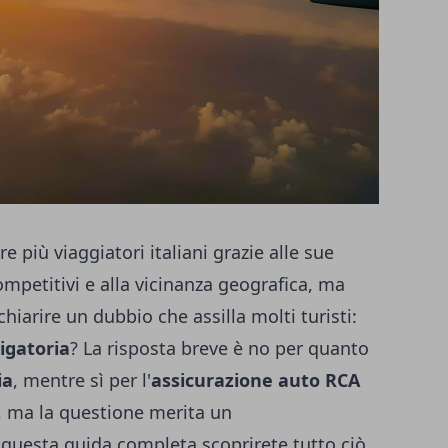
 più viaggiatori italiani grazie alle sue
ompetitivi e alla vicinanza geografica, ma
hiarire un dubbio che assilla molti turisti:
ligatoria
? La risposta breve è no per quanto
ia
, mentre sì per l'
assicurazione auto RCA
o, ma la questione merita un
questa guida completa scoprirete tutto ciò