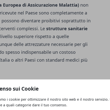
 Europea di Assicurazione Malattia)
non
ricevute nel Paese sono completamente a
e possono diventare proibitivi soprattutto in
nterventi complessi. Le
strutture sanitarie
ivello superiore rispetto a quelle
que delle attrezzature necessarie per gli
ndo spesso indispensabile un costoso
Italia o altri Paesi con standard medici più
 viaggio per l'Albania: rischi e coperture
enso sui Cookie
n Albania presenta ancora diverse criticità,
amo i cookie per ottimizzare il nostro sito web e il nostro servizio.
elo aperto, alle infiltrazioni della rete
re a quali categorie dare il tuo consenso.