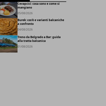
Cevapcici: cosa sono e come si
mangiano
05/08/2026
Burek: cos'è e varianti balcaniche
a confronto
04/08/2026
Treno da Belgrado a Bar: guida
alla tratta balcanica
01/08/2026