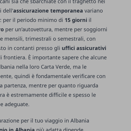
lcani sia che sbarchiate con il traghetto nei
i dell'
assicurazione temporanea
variano
o: per il periodo minimo di
15 giorni
il
ro
per un'autovettura, mentre per soggiorni
e mensili, trimestrali o semestrali, con
o in contanti presso gli
uffici assicurativi
di frontiera. È importante sapere che alcune
bania nella loro Carta Verde, ma le
nte, quindi è fondamentale verificare con
lla partenza, mentre per quanto riguarda
ra è estremamente difficile e spesso le
ie adeguate.
razione per il tuo viaggio in Albania
gio in Albania
più adatta dipende