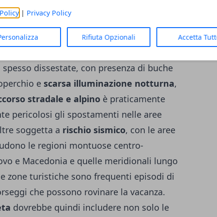
fficiente erogazione di acqua e al cattivo
Policy
|
Privacy Policy
 dei rifiuti
, fattori che aumentano il
i, salmonellosi, epatiti
e altre patologie
Personalizza
Rifiuta Opzionali
Accetta Tut
schio significativo riguarda la
circolazione
o spesso dissestate, con presenza di buche
coperchio e
scarsa illuminazione notturna
,
ccorso stradale e alpino
è praticamente
e pericolosi gli spostamenti nelle aree
oltre soggetta a
rischio sismico
, con le aree
ludono le regioni montuose centro-
sovo e Macedonia e quelle meridionali lungo
le zone turistiche sono frequenti episodi di
rseggi che possono rovinare la vacanza.
eta
dovrebbe quindi includere non solo le