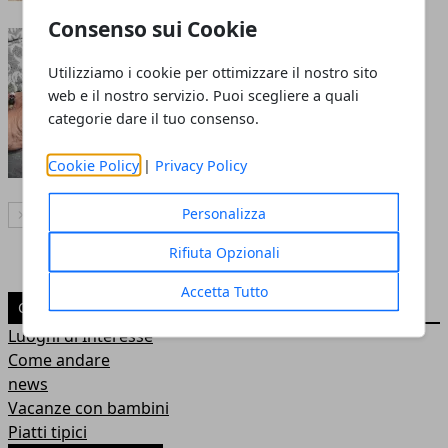
Consenso sui Cookie
A Como con un parente
anziano: consigli per una
Utilizziamo i cookie per ottimizzare il nostro sito
vacanza senza intoppi
web e il nostro servizio. Puoi scegliere a quali
categorie dare il tuo consenso.
02 ott 2025
Cookie Policy
|
Privacy Policy
Personalizza
Articolo Successivo
Rifiuta Opzionali
Accetta Tutto
CATEGORIE
Luoghi di Interesse
Come andare
news
Vacanze con bambini
Piatti tipici