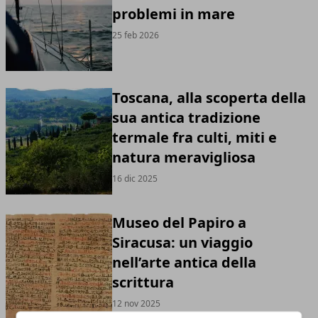
problemi in mare
25 feb 2026
Toscana, alla scoperta della
sua antica tradizione
termale fra culti, miti e
natura meravigliosa
16 dic 2025
Museo del Papiro a
Siracusa: un viaggio
nell’arte antica della
scrittura
12 nov 2025