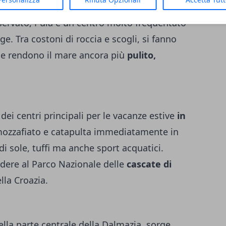
teatro di epoca romana
in bellissima
servato, Pula è un centro molto frequentato
ge. Tra costoni di roccia e scogli, si fanno
 che rendono il mare ancora più
pulito,
dei centri principali per le vacanze estive
in
 mozzafiato e catapulta immediatamente in
di sole, tuffi ma anche sport acquatici.
cedere al Parco Nazionale delle
cascate di
lla Croazia.
lla parte centrale della Dalmazia, sorge