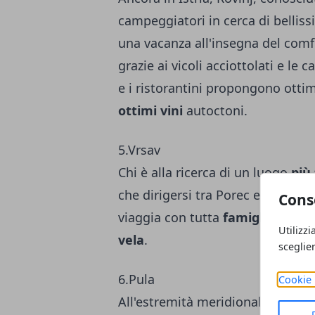
campeggiatori in cerca di belliss
una vacanza all'insegna del comfor
grazie ai vicoli acciottolati e le 
e i ristorantini propongono ott
ottimi vini
autoctoni.
5.Vrsav
Chi è alla ricerca di un luogo
più
che dirigersi tra Porec e Rovigno
Cons
viaggia con tutta
famiglia
, è anc
Utilizzi
vela
.
sceglie
6.Pula
Cookie 
All'estremità meridionale della pe