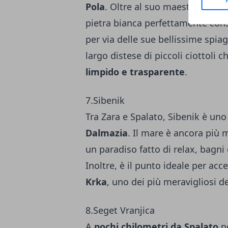
Pola
. Oltre al suo maestoso
anfi
pietra bianca perfettamente con
per via delle sue bellissime spiag
largo distese di piccoli ciottoli
limpido e trasparente
.
7.Sibenik
Tra Zara e Spalato, Sibenik è uno 
Dalmazia
. Il mare è ancora più
un paradiso fatto di relax, bagni 
Inoltre, è il punto ideale per ac
Krka
, uno dei più meravigliosi de
8.Seget Vranjica
A
pochi chilometri da Spalato
ne