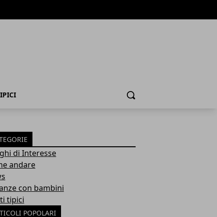
IPICI
Cerca
TEGORIE
ghi di Interesse
e andare
ws
anze con bambini
ti tipici
TICOLI POPOLARI