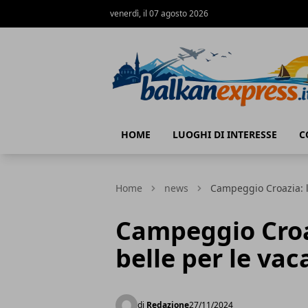
venerdì, il 07 agosto 2026
BalkanExpress
HOME
LUOGHI DI INTERESSE
C
Home
news
Campeggio Croazia: le
Campeggio Croaz
belle per le va
di
Redazione
27/11/2024