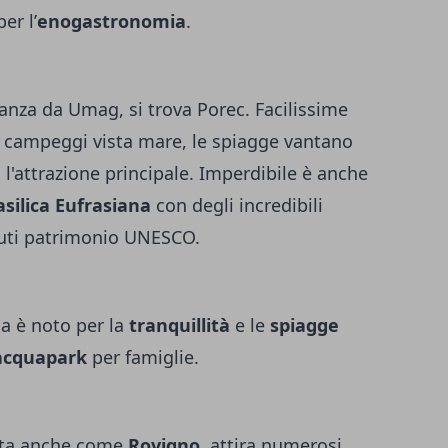
er l’
enogastronomia
.
stanza da Umag, si trova Porec. Facilissime
i campeggi vista mare, le spiagge vantano
l'attrazione principale. Imperdibile è anche
asilica Eufrasiana
con degli incredibili
uti patrimonio UNESCO.
na è noto per la
tranquillità
e le
spiagge
acquapark
per famiglie.
iuta anche come
Rovigno
, attira numerosi