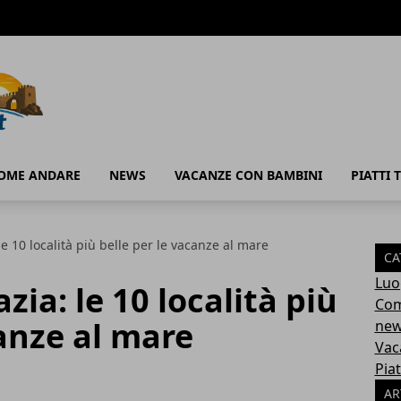
OME ANDARE
NEWS
VACANZE CON BAMBINI
PIATTI T
 10 località più belle per le vacanze al mare
CA
Luo
ia: le 10 località più
Com
canze al mare
ne
Vac
Piat
AR