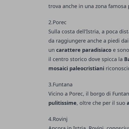
trova anche in una zona famosa p
2.Porec
Sulla costa dell’Istria, a poca di
da raggiungere anche a piedi da
un
carattere paradisiaco
e sono 
il centro storico dove spicca la
B
mosaici paleocristiani
riconosci
3.Funtana
Vicino a Porec, il borgo di Funta
pulitissime
, oltre che per il suo
4.Rovinj
Ancora in Istria, Rovinj, conosc