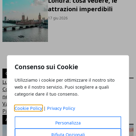
Londra: cosa vedere, le
attrazioni imperdibili
17 giu 2026
Consenso sui Cookie
CATEGORIE
Utilizziamo i cookie per ottimizzare il nostro sito
Luoghi di Interesse
web e il nostro servizio. Puoi scegliere a quali
Come andare
categorie dare il tuo consenso.
news
Vacanze con bambini
Cookie Policy
|
Privacy Policy
Piatti tipici
ARTICOLI POPOLARI
Personalizza
Rifiuta Opzionali