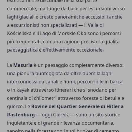
esteticamente discutibile nella sua parte
commerciale, ma funge da base per escursioni verso
laghi glaciali e creste panoramiche accessibili anche
a escursionisti non specializzati — il Valle di
Kościeliska e il Lago di Morskie Oko sono i percorsi
più frequentati, con una ragione precisa: la qualità
paesaggistica è effettivamente eccezionale.
La
Masuria
è un paesaggio completamente diverso:
una pianura punteggiata da oltre duemila laghi
interconnessi da canali e fiumi, percorribile in barca
o in kayak attraverso itinerari che si snodano per
centinaia di chilometri attraverso foreste di betulle e
querce. Le
Rovine del Quartier Generale di Hitler a
Rastenburg
— oggi Gierłoż — sono un sito storico
inquietante e di grande rilevanza documentaria,
sepolto nella foresta con i suoi bunker di cemento