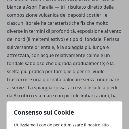
bianca a Aspri Paralia — è il risultato diretto della
composizione vulcanica dei depositi costieri, e
ciascun litorale ha caratteristiche fisiche molto
diverse in termini di profondità, esposizione al vento
del nord (il meltemi estivo) e tipo di fondale. Perissa,
sul versante orientale, è la spiaggia più lunga e
attrezzata, con acque relativamente calme e un
fondale sabbioso che digrada gradualmente; è la
scelta più pratica per famiglie o per chi vuole
trascorrere una giornata balneare senza rinunciare
ai servizi. La spiaggia rossa, accessibile solo a piedi
da Akrotiri o via mare con piccole imbarcazioni, ha
una conformazione più selvaggia — la scogliera di
Consenso sui Cookie
ossidiana e tufo rosso che la sovrasta è
geologicamente spettacolare — ma richiede
Utilizziamo i cookie per ottimizzare il nostro sito
attenzione: l'accesso è parzialmente chiuso nei