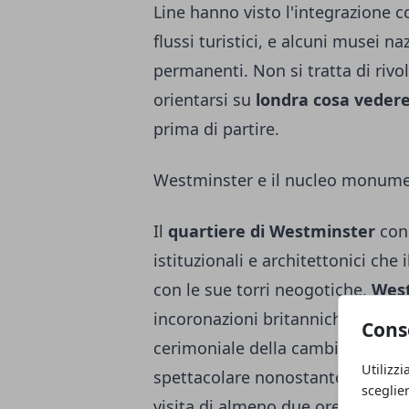
Line hanno visto l'integrazione c
flussi turistici, e alcuni musei n
permanenti. Non si tratta di rivo
orientarsi su
londra cosa veder
prima di partire.
Westminster e il nucleo monumen
Il
quartiere di Westminster
con
istituzionali e architettonici ch
con le sue torri neogotiche,
Wes
incoronazioni britanniche dal 1
Cons
cerimoniale della cambio della g
Utilizzi
spettacolare nonostante la ripeti
sceglie
visita di almeno due ore per chi 