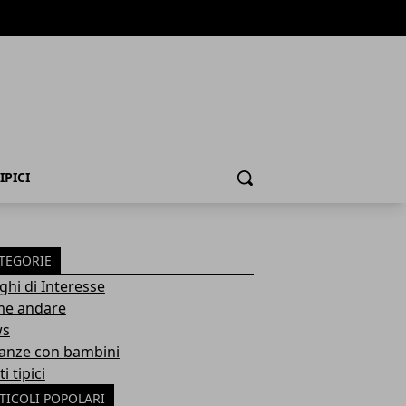
IPICI
Cerca
TEGORIE
ghi di Interesse
e andare
ws
anze con bambini
ti tipici
TICOLI POPOLARI