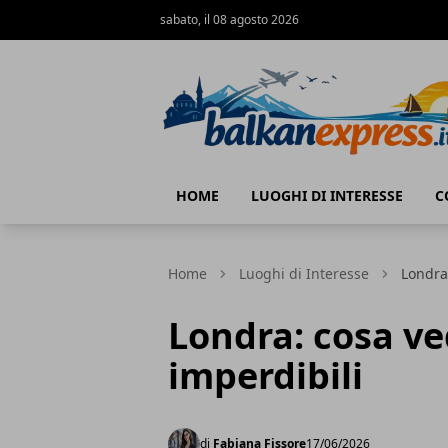
sabato, il 08 agosto 2026
BalkanExpress
HOME
LUOGHI DI INTERESSE
C
Home
Luoghi di Interesse
Londra:
Londra: cosa ved
imperdibili
di
Fabiana Fissore
17/06/2026