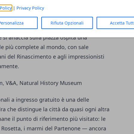
 il Poets' Corner offrono una sintesi della
Policy
|
Privacy Policy
vare altrove in uno spazio così concentrato.
Personalizza
Rifiuta Opzionali
Accetta Tut
za, funge da snodo tra
Westminster e il
e si affaccia sulla piazza ospita una
 le più complete al mondo, con sale
iani del Rinascimento e agli impressionisti
tamente.
um, V&A, Natural History Museum
nali a ingresso gratuito è una delle
dra che distingue la città da quasi ogni altra
ane il punto di riferimento più visitato: le
di Rosetta, i marmi del Partenone — ancora