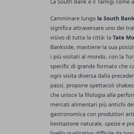
La South Bank e il Tamigi come as
Camminare lungo
la South Bank
significa attraversare uno dei tra
visivo di tutta la città: la
Tate M
Bankside, mantiene la sua posi
i più visitati al mondo, con la Tur
specific di grande formato che 
ogni visita diversa dalla preceden
passi, propone spettacoli shakes
che unisce la filologia alla perfo
mercati alimentari più antichi de
gastronomica con produttori arti
lievitazione naturale, spezie e pr
livello qualitativo difficile da trov