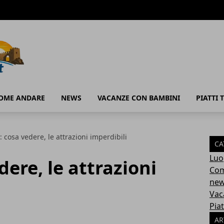
OME ANDARE
NEWS
VACANZE CON BAMBINI
PIATTI T
 cosa vedere, le attrazioni imperdibili
CA
Luo
ere, le attrazioni
Com
ne
Vac
Piat
AR