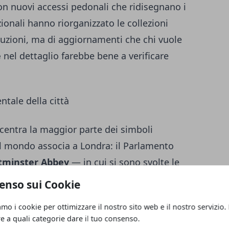
on nuovi accessi pedonali che ridisegnano i
azionali hanno riorganizzato le collezioni
luzioni, ma di aggiornamenti che chi vuole
e
nel dettaglio farebbe bene a verificare
tale della città
centra la maggior parte dei simboli
e il mondo associa a Londra: il Parlamento
tminster Abbey
— in cui si sono svolte le
066 — e Buckingham Palace con il suo
enso sui Cookie
uardia, che conserva una sua efficacia
amo i cookie per ottimizzare il nostro sito web e il nostro servizio.
tività del gesto. L'abbazia richiede una
re a quali categorie dare il tuo consenso.
vuole seguire le navate con attenzione: le