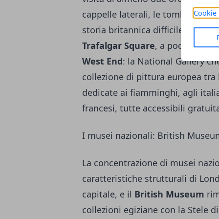
cappelle laterali, le tombe reali e
Cookie 
storia britannica difficile da tro
Trafalgar Square
, a poca distan
West End
: la National Gallery ch
collezione di pittura europea tra
dedicate ai fiamminghi, agli ital
francesi, tutte accessibili gratui
I musei nazionali: British Muse
La concentrazione di musei nazio
caratteristiche strutturali di Lon
capitale, e il
British Museum
rim
collezioni egiziane con la Stele 