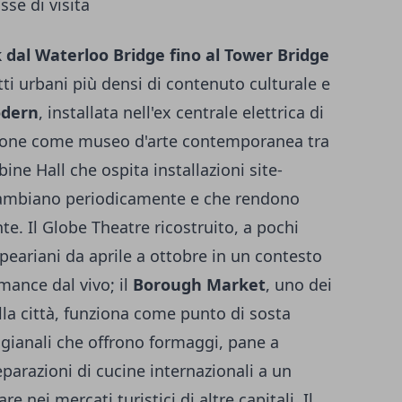
se di visita
 dal Waterloo Bridge fino al Tower Bridge
tti urbani più densi di contenuto culturale e
odern
, installata nell'ex centrale elettrica di
zione come museo d'arte contemporanea tra
bine Hall che ospita installazioni site-
cambiano periodicamente e che rendono
te. Il Globe Theatre ricostruito, a pochi
peariani da aprile a ottobre in un contesto
rmance dal vivo; il
Borough Market
, uno dei
lla città, funziona come punto di sosta
gianali che offrono formaggi, pane a
eparazioni di cucine internazionali a un
are nei mercati turistici di altre capitali. Il