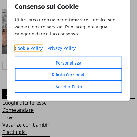
Consenso sui Cookie
A Como con un parente
Utilizziamo i cookie per ottimizzare il nostro sito
anziano: consigli per una
web e il nostro servizio. Puoi scegliere a quali
vacanza senza intoppi
categorie dare il tuo consenso.
02 ott 2025
Cookie Policy
|
Privacy Policy
Personalizza
Articolo Successivo
Rifiuta Opzionali
Accetta Tutto
CATEGORIE
Luoghi di Interesse
Come andare
news
Vacanze con bambini
Piatti tipici