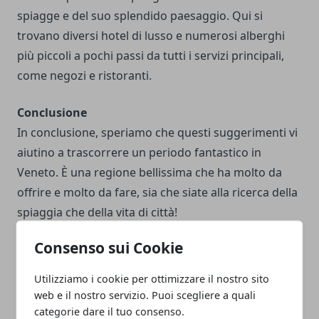
spiagge e del suo splendido paesaggio. Qui si
trovano diversi hotel di lusso e numerosi alberghi
più piccoli a pochi passi da tutti i servizi principali,
come negozi e ristoranti.
Conclusione
In conclusione, speriamo che questi suggerimenti vi
aiutino a trascorrere un periodo fantastico in
Veneto. È una regione bellissima che ha molto da
offrire e molto da fare, sia che siate alla ricerca della
spiaggia che della vita di città!
Consenso sui Cookie
Utilizziamo i cookie per ottimizzare il nostro sito
web e il nostro servizio. Puoi scegliere a quali
Facebook
Twitter
Whatsapp
categorie dare il tuo consenso.