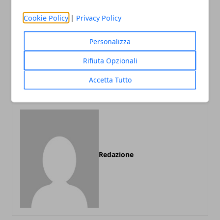
Cookie Policy
|
Privacy Policy
Personalizza
Articolo Precedente
Articolo Successivo
Le migliori zone di Bologna
Come scegliere i
Rifiuta Opzionali
dove andare a vivere
termometri digitali: alcuni
utili consigli
Accetta Tutto
Redazione