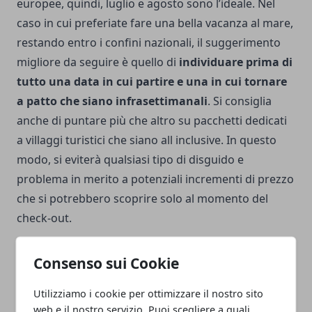
europee, quindi, luglio e agosto sono l’ideale. Nel
caso in cui preferiate fare una bella vacanza al mare,
restando entro i confini nazionali, il suggerimento
migliore da seguire è quello di
individuare prima di
tutto una data in cui partire e una in cui tornare
a patto che siano infrasettimanali
. Si consiglia
anche di puntare più che altro su pacchetti dedicati
a villaggi turistici che siano all inclusive. In questo
modo, si eviterà qualsiasi tipo di disguido e
problema in merito a potenziali incrementi di prezzo
che si potrebbero scoprire solo al momento del
check-out.
Consenso sui Cookie
Utilizziamo i cookie per ottimizzare il nostro sito
Facebook
Twitter
Whatsapp
web e il nostro servizio. Puoi scegliere a quali