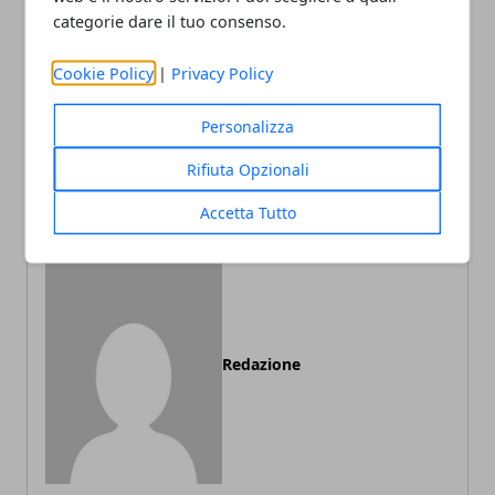
categorie dare il tuo consenso.
Cookie Policy
|
Privacy Policy
Articolo Precedente
Articolo Successivo
Personalizza
Quando partire in
Come scegliere una
Sudafrica? Questi i mesi
badante perfetta per i
Rifiuta Opzionali
migliori per un safari
propri cari
Accetta Tutto
Redazione