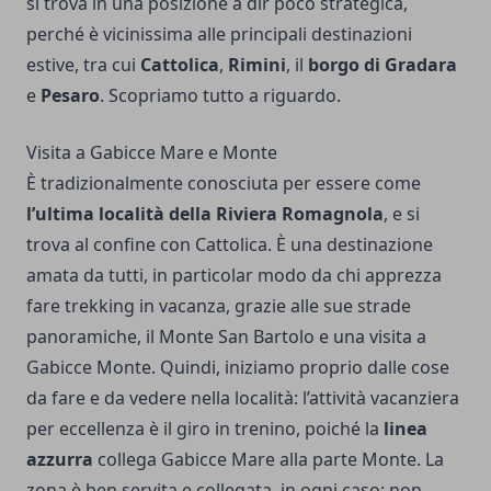
si trova in una posizione a dir poco strategica,
perché è vicinissima alle principali destinazioni
estive, tra cui
Cattolica
,
Rimini
, il
borgo di Gradara
e
Pesaro
. Scopriamo tutto a riguardo.
Visita a Gabicce Mare e Monte
È tradizionalmente conosciuta per essere come
l’ultima località della Riviera Romagnola
, e si
trova al confine con Cattolica. È una destinazione
amata da tutti, in particolar modo da chi apprezza
fare trekking in vacanza, grazie alle sue strade
panoramiche, il Monte San Bartolo e una visita a
Gabicce Monte. Quindi, iniziamo proprio dalle cose
da fare e da vedere nella località: l’attività vacanziera
per eccellenza è il giro in trenino, poiché la
linea
azzurra
collega Gabicce Mare alla parte Monte. La
zona è ben servita e collegata, in ogni caso: non