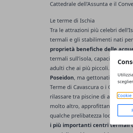
Cattedrale dell’Assunta e il Conv
Le terme di Ischia
Tra le attrazioni più celebri dell
termali e gli stabilimenti nati pe
proprietà benefiche delle acqu
termali sull’isola, capaci di offri
Cons
adulti che ai più piccoli. Tra i pi
Utilizzi
Poseidon
, ma gettonati sono anc
sceglie
Terme di Cavascura o i Giardini T
Cookie 
rilassare tra piscine di acqua ca
molto altro, approfittando anche 
qualche prelibatezza locale. Molt
i più importanti centri termali d