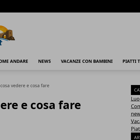
OME ANDARE
NEWS
VACANZE CON BAMBINI
PIATTI T
 cosa vedere e cosa fare
CA
Luo
ere e cosa fare
Com
ne
Vac
Piat
AR