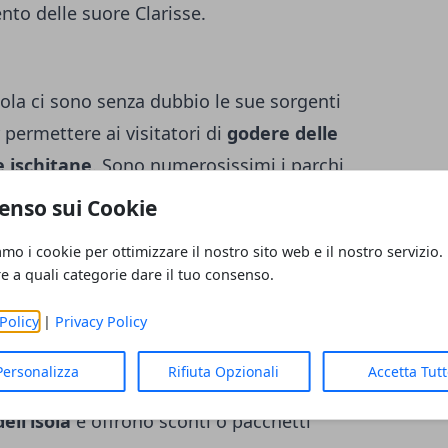
ento delle suore Clarisse.
’Isola ci sono senza dubbio le sue sorgenti
r permettere ai visitatori di
godere delle
e ischitane
. Sono numerosissimi i parchi
re giornate di divertimento e relax sia agli
enso sui Cookie
ù i più conosciuti di sono
i Giardini Termali
amo i cookie per ottimizzare il nostro sito web e il nostro servizio.
he il Negombo, le Terme di Castiglione, le
re a quali categorie dare il tuo consenso.
ermali Aphrodite Apollon. Qui ci si può
Policy
|
Privacy Policy
lda, cascate, idromassaggi, percorsi kneipp e
di lettini, ombrelloni e locali dove gustare
Personalizza
Rifiuta Opzionali
Accetta Tut
i alberghi di Ischia sono
convenzionati con
ell’isola
e offrono sconti o pacchetti