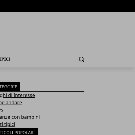
IPICI
Cerca
TEGORIE
ghi di Interesse
e andare
ws
anze con bambini
ti tipici
TICOLI POPOLARI