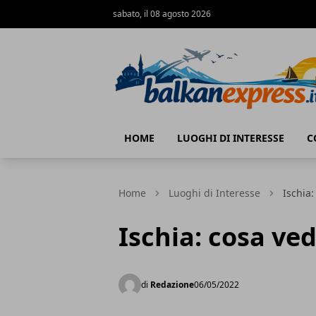
sabato, il 08 agosto 2026
BalkanExpress
HOME
LUOGHI DI INTERESSE
C
Home
Luoghi di Interesse
Ischia:
Ischia: cosa ved
di
Redazione
06/05/2022