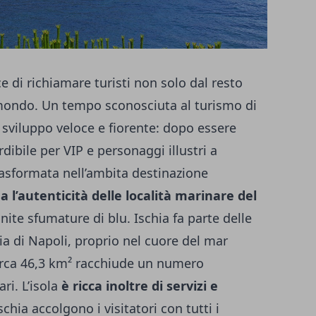
e di richiamare turisti non solo dal resto
l mondo. Un tempo sconosciuta al turismo di
sviluppo veloce e fiorente: dopo essere
ibile per VIP e personaggi illustri a
 trasformata nell’ambita destinazione
a l’autenticità delle località marinare del
inite sfumature di blu. Ischia fa parte delle
cia di Napoli, proprio nel cuore del mar
 circa 46,3 km² racchiude un numero
ri. L’isola
è ricca inoltre di servizi e
schia
accolgono i visitatori con tutti i