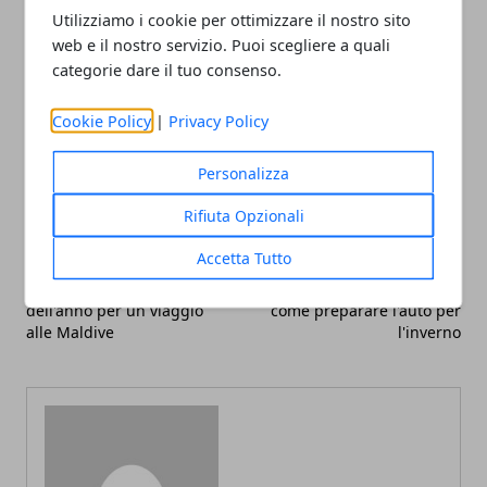
conducente.
Utilizziamo i cookie per ottimizzare il nostro sito
web e il nostro servizio. Puoi scegliere a quali
categorie dare il tuo consenso.
Cookie Policy
|
Privacy Policy
Facebook
Twitter
Whatsapp
Personalizza
Rifiuta Opzionali
Accetta Tutto
Articolo Precedente
Articolo Successivo
Qual è il periodo migliore
Viaggiare in sicurezza:
dell'anno per un viaggio
come preparare l'auto per
alle Maldive
l'inverno