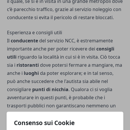
il quale, se si è in visita in una grande metropoli dove
c’è parecchio traffico, grazie al servizio noleggio con
conducente si evita il pericolo di restare bloccati.
Esperienza e consigli utili
Il
conducente
del servizio NCC, è estremamente
importante anche per poter ricevere dei
consigli
utili
riguardo la località in cui si è in visita. Ciò tocca
sia i
ristoranti
dove potersi fermare a mangiare, ma
anche i
luoghi
da poter esplorare; e in tal senso,
può anche succedere che l'autista sia abile nel
consigliare
punti di nicchia
. Qualora ci si voglia
avventurare in questi punti, è probabile che i
trasporti pubblici non garantiscano nemmeno un
collegamento, perciò anche in questo caso è
Consenso sui Cookie
vantaggioso
affidarsi al servizio noleggio con