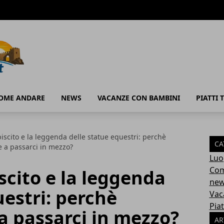
OME ANDARE
NEWS
VACANZE CON BAMBINI
PIATTI T
biscito e la leggenda delle statue equestri: perchè
CA
e a passarci in mezzo?
Luo
Com
scito e la leggenda
ne
uestri: perchè
Vac
Piat
a passarci in mezzo?
AR