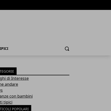
IPICI
Cerca
TEGORIE
ghi di Interesse
e andare
ws
anze con bambini
ti tipici
TICOLI POPOLARI