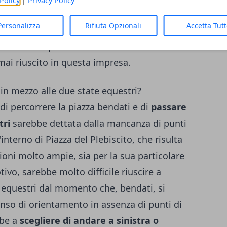
Policy
|
Privacy Policy
alora questi stessi fossero stati in grado di
Personalizza
Rifiuta Opzionali
Accetta Tut
i riuscire a passare in mezzo alle due
tava di una speranza fallimentare dal
i riuscito in questa impresa.
in mezzo alle due state equestri?
di percorrere la piazza bendati e di
passare
tri
sarebbe dettata dalla mancanza di punti
'interno di Piazza del Plebiscito, che risulta
oni molto ampie, sia per la sua particolare
ivo, sarebbe molto difficile riuscire a
 equestri dal momento che, bendati, si
nso di orientamento in assenza di punti di
bbe a
scegliere di andare a sinistra o