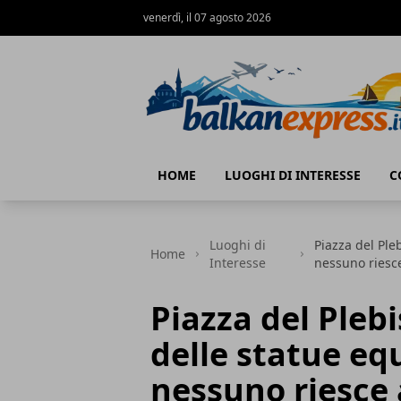
venerdì, il 07 agosto 2026
BalkanExpress
HOME
LUOGHI DI INTERESSE
C
Luoghi di
Piazza del Ple
Home
Interesse
nessuno riesc
Piazza del Plebi
delle statue eq
nessuno riesce 