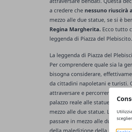
attraversare bendati. Questa dec
a credere che
nessuno riuscirà a
mezzo alle due statue, se si è be
Regina Margherita.
Ecco tutto c
leggenda di Piazza del Plebiscito
La leggenda di Piazza del Plebisci
Per comprendere quale sia la ge
bisogna considerare, effettivame
da cittadini napoletani e turisti. 
attraversare e percorrere i
170 m
Cons
palazzo reale alle statue equestri,
mezzo alle due statue. La leggen
Utilizzi
sceglie
passare in mezzo alle due
statue 
della maledizione della Regina M