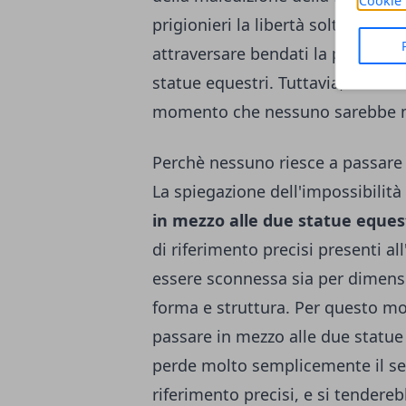
Cookie 
prigionieri la libertà soltanto qu
attraversare bendati la piazza e d
statue equestri. Tuttavia, si trat
momento che nessuno sarebbe ma
Perchè nessuno riesce a passare 
La spiegazione dell'impossibilità 
in mezzo alle due statue eques
di riferimento precisi presenti all
essere sconnessa sia per dimensi
forma e struttura. Per questo mot
passare in mezzo alle due statue
perde molto semplicemente il se
riferimento precisi, e si tendere