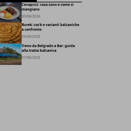
Cevapcici: cosa sono e come si
mangiano
05/08/2026
Burek: cos'è e varianti balcaniche
a confronto
04/08/2026
Treno da Belgrado a Bar: guida
alla tratta balcanica
01/08/2026