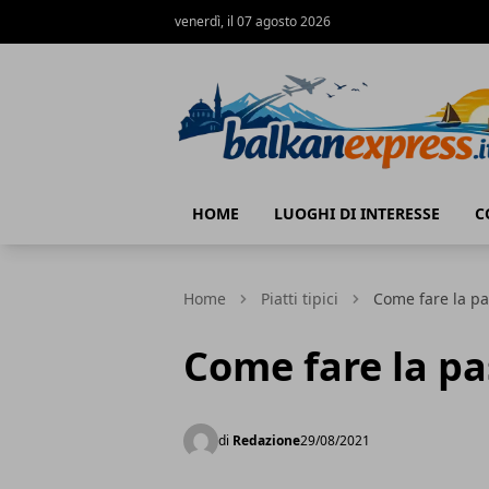
venerdì, il 07 agosto 2026
BalkanExpress
HOME
LUOGHI DI INTERESSE
C
Home
Piatti tipici
Come fare la pa
Come fare la pa
di
Redazione
29/08/2021