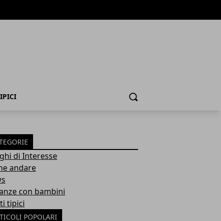
IPICI
Cerca
TEGORIE
ghi di Interesse
e andare
ws
anze con bambini
ti tipici
TICOLI POPOLARI