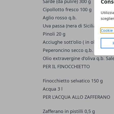
Cons
Sarde (da pulire) 300 g
Cipollotto fresco 100 g
Utilizzi
Aglio rosso q.b.
sceglie
Uva passa (nera di Sicilia) 25 g
Cookie 
Pinoli 20 g
Acciughe sott'olio ( in olio extrave
Peperoncino secco q.b.
Olio extravergine d'oliva q.b. Sale
PER IL FINOCCHIETTO
Finocchietto selvatico 150 g
Acqua 3 l
PER L'ACQUA ALLO ZAFFERANO
Zafferano in pistilli 0,5 g