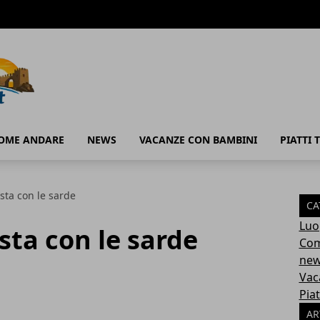
OME ANDARE
NEWS
VACANZE CON BAMBINI
PIATTI T
sta con le sarde
CA
Luo
sta con le sarde
Com
ne
Vac
Piat
AR