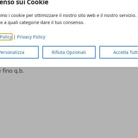
enso sui Cookie
amo i cookie per ottimizzare il nostro sito web e il nostro servizio.
re a quali categorie dare il tuo consenso.
Policy
|
Privacy Policy
rgine di oliva) 6 filetti
Personalizza
Rifiuta Opzionali
Accetta Tut
 fino q.b.