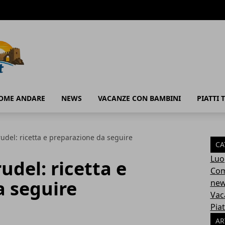
OME ANDARE
NEWS
VACANZE CON BAMBINI
PIATTI T
rudel: ricetta e preparazione da seguire
CA
Luo
udel: ricetta e
Com
a seguire
ne
Vac
Piat
AR