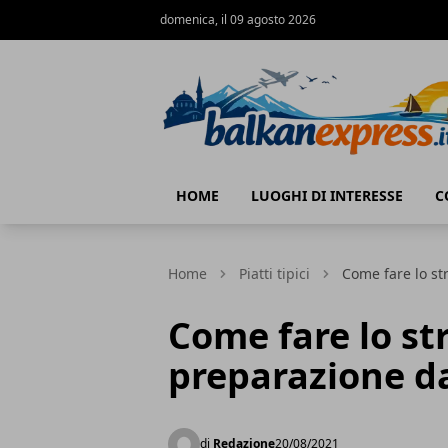
domenica, il 09 agosto 2026
BalkanExpress
HOME
LUOGHI DI INTERESSE
C
Home
Piatti tipici
Come fare lo st
Come fare lo str
preparazione d
di
Redazione
20/08/2021