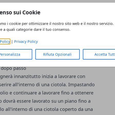
enso sui Cookie
amo i cookie per ottimizzare il nostro sito web e il nostro servizio.
re a quali categorie dare il tuo consenso.
Policy
|
Privacy Policy
Personalizza
Rifiuta Opzionali
Accetta Tut
o dopo passo
ognerà innanzitutto inizia a lavorare con
erire all'interno di una ciotola. Impastando
olio e continuare a lavorare fino a ottenere
 dovrà essere lavorato su un piano fino a
rlo all'interno di una ciotola coperto da una