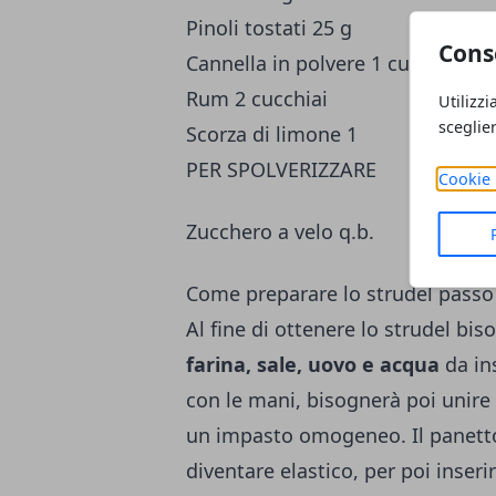
Pinoli tostati 25 g
Cons
Cannella in polvere 1 cucchiaino
Rum 2 cucchiai
Utilizzi
sceglie
Scorza di limone 1
PER SPOLVERIZZARE
Cookie 
Zucchero a velo q.b.
Come preparare lo strudel pass
Al fine di ottenere lo strudel bis
farina, sale, uovo e acqua
da ins
con le mani, bisognerà poi unire 
un impasto omogeneo. Il panetto
diventare elastico, per poi inseri